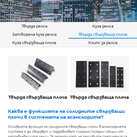
Твърда релса
Куха релса
Затворена куха релса
Твърда свързваща плоча
Куха свързваща плоча
Клипс за релса
Твърда свързваща плоча
Твърда свързваща плоча
Каква е функцията на солидните свързващи
плочи в системата на асансьорите?
Основната функция на солидните свързващи плочи в асансьорната
система е да свързват и подравняват сигурно съседни секции от
направляващите релси. Те гарантират, че релсовите съединения са