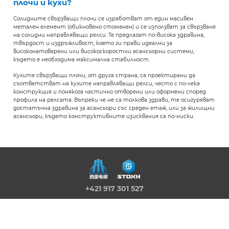
плочи и кухи?
Солидните свързващи плочи се изработват от един масивен
метален елемент (обикновено стоманен) и се използват за свързване
на солидни направляващи релси. Те предлагат по-висока здравина,
твърдост и издръжливост, което ги прави идеални за
високонатоварени или високоскоростни асансьорни системи,
където е необходима максимална стабилност.
Кухите свързващи плочи, от друга страна, са проектирани да
съответстват на кухите направляващи релси, често с по-лека
конструкция и понякога частично отворени или оформени според
профила на релсата. Въпреки че не са толкова здрави, те осигуряват
достатъчна здравина за асансьори със среден етаж, или за жилищни
асансьори, където конструктивните изисквания са по-ниски.
+421 917 301 527
info@stoxh.com
Kracanska cesta 51, 929 01 Dunajska
Streda