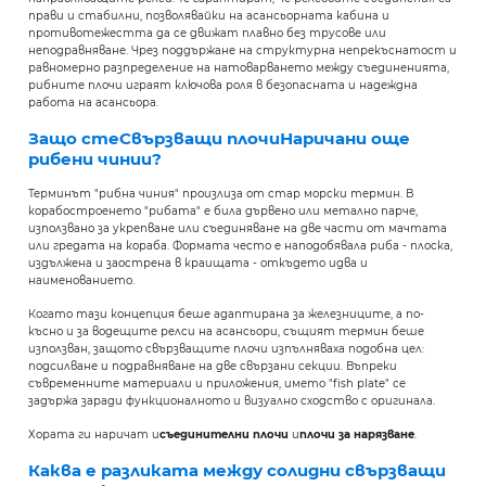
прави и стабилни, позволявайки на асансьорната кабина и
противотежестта да се движат плавно без трусове или
неподравняване. Чрез поддържане на структурна непрекъснатост и
равномерно разпределение на натоварването между съединенията,
рибните плочи играят ключова роля в безопасната и надеждна
работа на асансьора.
Защо сте
Свързващи плочи
Наричани още
рибени чинии?
Терминът "рибна чиния" произлиза от стар морски термин. В
корабостроенето "рибата" е била дървено или метално парче,
използвано за укрепване или съединяване на две части от мачтата
или гредата на кораба. Формата често е наподобявала риба - плоска,
издължена и заострена в краищата - откъдето идва и
наименованието.
Когато тази концепция беше адаптирана за железниците, а по-
късно и за водещите релси на асансьори, същият термин беше
използван, защото свързващите плочи изпълняваха подобна цел:
подсилване и подравняване на две свързани секции. Въпреки
съвременните материали и приложения, името "fish plate" се
задържа заради функционалното и визуално сходство с оригинала.
Хората ги наричат и
съединителни плочи
и
плочи за нарязване
.
Каква е разликата между солидни свързващи