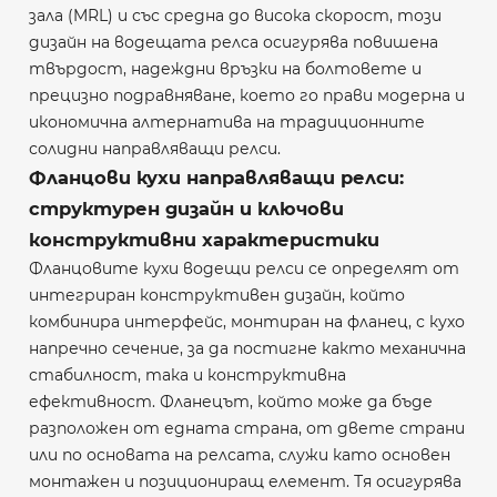
зала (MRL) и със средна до висока скорост, този
дизайн на водещата релса осигурява повишена
твърдост, надеждни връзки на болтовете и
прецизно подравняване, което го прави модерна и
икономична алтернатива на традиционните
солидни направляващи релси.
Фланцови кухи направляващи релси:
структурен дизайн и ключови
конструктивни характеристики
Фланцовите кухи водещи релси се определят от
интегриран конструктивен дизайн, който
комбинира интерфейс, монтиран на фланец, с кухо
напречно сечение, за да постигне както механична
стабилност, така и конструктивна
ефективност. Фланецът, който може да бъде
разположен от едната страна, от двете страни
или по основата на релсата, служи като основен
монтажен и позициониращ елемент. Тя осигурява