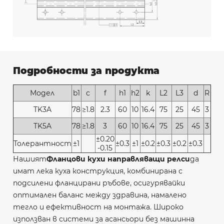
Подробности за продукта
Модел
b1
c
f
h1
h2
k
L2
L3
d
R
TK3A
78
≥1.8
2.3
60
10
16.4
75
25
45
3
TK5A
78
≥1.8
3
60
10
16.4
75
25
45
3
±0.20
Толерантност
±1
±0.3
±1
±0.2
±0.3
±0.2
±0.3
-0.15
Нашият
Фланцови кухи направляващи релси
да
имат лека куха конструкция, комбинирана с
подсилени фланцирани ръбове, осигурявайки
оптимален баланс между здравина, намалено
тегло и ефективност на монтажа. Широко
използван в системи за асансьори без машинна