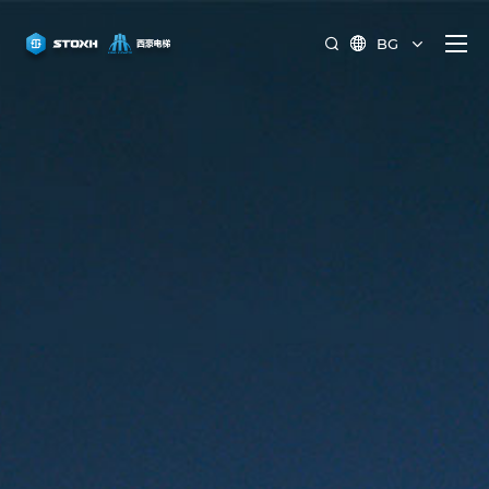
BG

