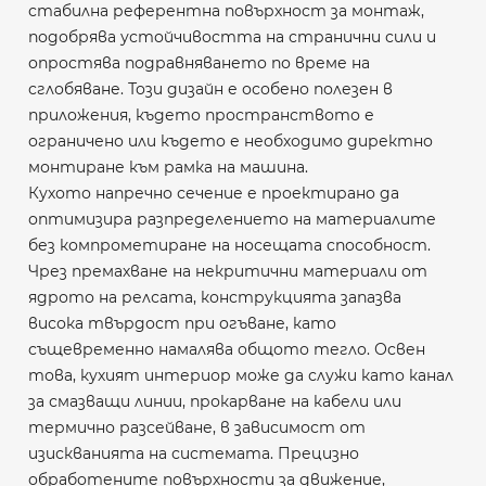
стабилна референтна повърхност за монтаж,
подобрява устойчивостта на странични сили и
опростява подравняването по време на
сглобяване. Този дизайн е особено полезен в
приложения, където пространството е
ограничено или където е необходимо директно
монтиране към рамка на машина.
Кухото напречно сечение е проектирано да
оптимизира разпределението на материалите
без компрометиране на носещата способност.
Чрез премахване на некритични материали от
ядрото на релсата, конструкцията запазва
висока твърдост при огъване, като
същевременно намалява общото тегло. Освен
това, кухият интериор може да служи като канал
за смазващи линии, прокарване на кабели или
термично разсейване, в зависимост от
изискванията на системата. Прецизно
обработените повърхности за движение,