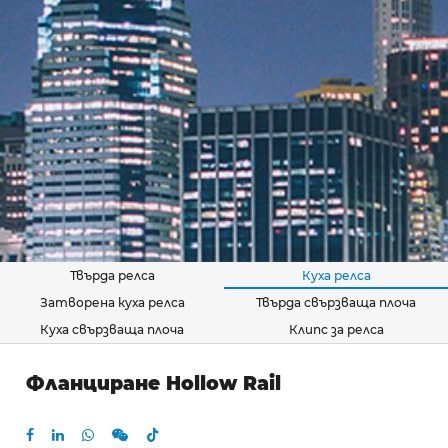
Твърда релса
Куха релса
Затворена куха релса
Твърда свързваща плоча
Куха свързваща плоча
Клипс за релса
Фланциране Hollow Rail
